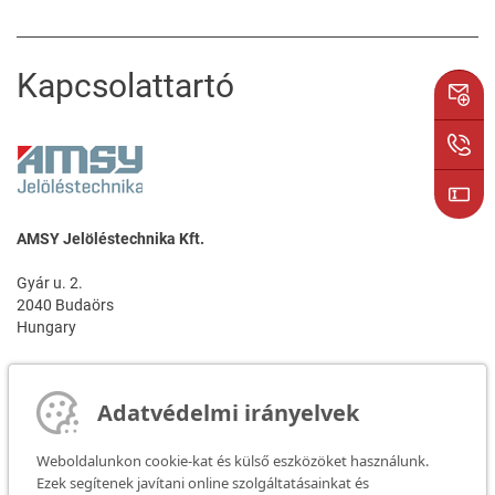
Kapcsolattartó
AMSY Jelöléstechnika Kft.
Gyár u. 2.
2040 Budaörs
Hungary
Kapcsolattartó személy:
Mr. Sándor Szőllősi & Mr. Tamás Kapcsándi
Adatvédelmi irányelvek
Telefon: +36 23 500 422
Weboldalunkon cookie-kat és külső eszközöket használunk.
Telefax: +36 23 500 428
Ezek segítenek javítani online szolgáltatásainkat és