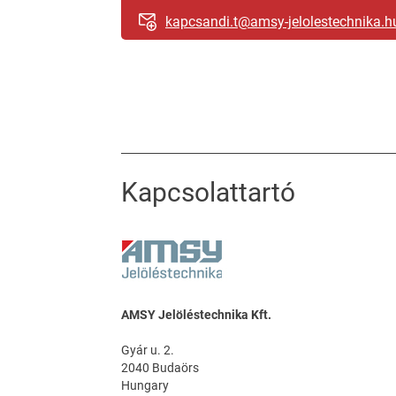
kapcsandi.t@amsy-jelolestechnika.h
Kapcsolattartó
AMSY Jelöléstechnika Kft.
Gyár u. 2.
2040 Budaörs
Hungary