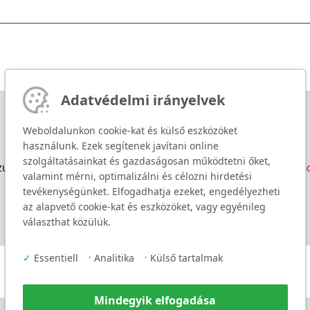
Adatvédelmi irányelvek
Weboldalunkon cookie-kat és külső eszközöket
használunk. Ezek segítenek javítani online
szolgáltatásainkat és gazdaságosan működtetni őket,
tzung von Google Maps zu um diesen Inhalt anzuzeigen.
Datensc
valamint mérni, optimalizálni és célozni hirdetési
tevékenységünket. Elfogadhatja ezeket, engedélyezheti
az alapvető cookie-kat és eszközöket, vagy egyénileg
választhat közülük.
✓
Essentiell
•
Analitika
•
Külső tartalmak
Mindegyik elfogadása