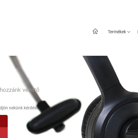
Termékek
 hozzánk vezető
ldjön nekünk kérdést.