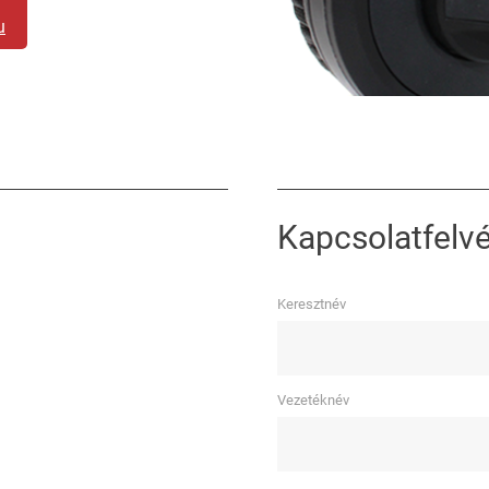
u
Kapcsolatfelvé
Keresztnév
Vezetéknév