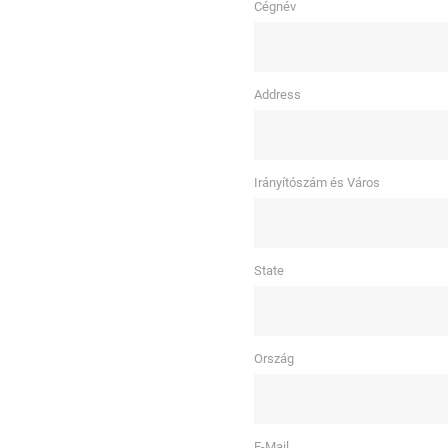
Cégnév
Address
Irányítószám és Város
State
Ország
E-Mail