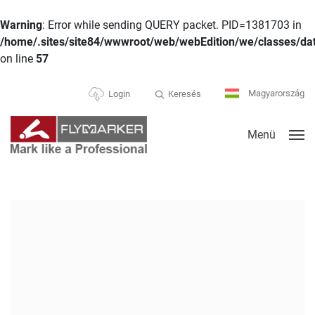
Warning
: Error while sending QUERY packet. PID=1381703 in
/home/.sites/site84/wwwroot/web/webEdition/we/classes/da
on line
57
Magyarország
Keresés
Login
Menü