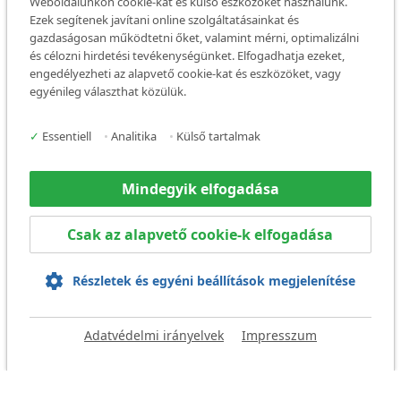
Weboldalunkon cookie-kat és külső eszközöket használunk.
Ezek segítenek javítani online szolgáltatásainkat és
gazdaságosan működtetni őket, valamint mérni, optimalizálni
és célozni hirdetési tevékenységünket. Elfogadhatja ezeket,
engedélyezheti az alapvető cookie-kat és eszközöket, vagy
egyénileg választhat közülük.
✓
Essentiell
•
Analitika
•
Külső tartalmak
Mindegyik elfogadása
Csak az alapvető cookie-k elfogadása
Részletek és egyéni beállítások megjelenítése
Adatvédelmi irányelvek
Impresszum