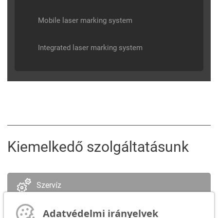
Mobile laser marking system
Integrated laser marking system
Kiemelkedő szolgáltatásunk
Szervíz
Adatvédelmi irányelvek
Kapcsolattartó