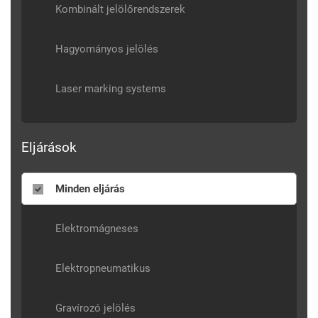
Kombinált jelölőrendszerek
Hagyományos jelölés
Laser marking systems
Eljárások
Minden eljárás
Elektromágneses
Elektropneumatikus
Gravírozó jelölés