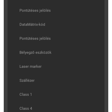
Pontütéses jelölés
DataMátrix-kód
Pontütéses jelölés
Bélyegző eszközök
Laser marker
Szállézer
Class 1
Class 4