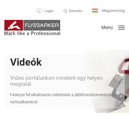
Magyarország
Keresés
Login
Menü
Videók
Video portálunkon mindent egy helyen
megtalál
Fedezze fel alkalmazás videóinkat a jelölőrendszereinkről és
tartozékainkról.