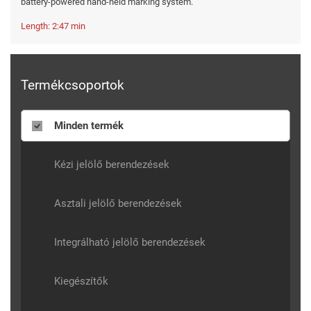
battery-powered hand-held marking system.
Length: 2:47 min
Termékcsoportok
Minden termék
Kézi jelölő berendezések
Asztali jelölő berendezések
Integrálható jelölő berendezések
Kiegészítők