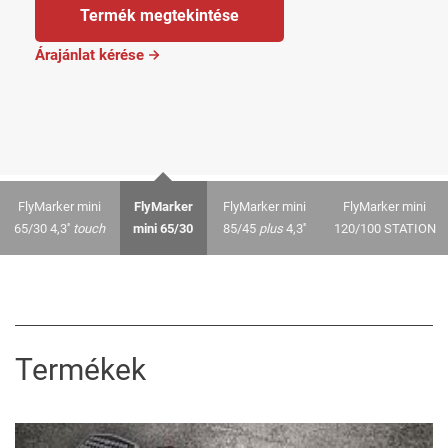
Termék megtekintése
Árajánlat kérése
FlyMarker mini
FlyMarker
FlyMarker mini
FlyMarker mini
65/30 4,3''
touch
mini 65/30
85/45
plus
4,3''
120/100 STATION
Termékek