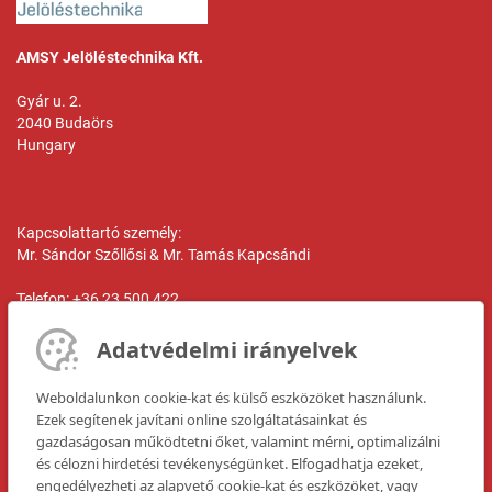
AMSY Jelöléstechnika Kft.
Gyár u. 2.
2040 Budaörs
Hungary
Kapcsolattartó személy:
Mr. Sándor Szőllősi & Mr. Tamás Kapcsándi
Telefon: +36 23 500 422
Telefax: +36 23 500 428
Adatvédelmi irányelvek
E-Mail:
kapcsandi.t@amsy-jelolestechnika.hu
Weboldalunkon cookie-kat és külső eszközöket használunk.
Weboldal:
Ezek segítenek javítani online szolgáltatásainkat és
www.amsy-jelolestechnika.hu
gazdaságosan működtetni őket, valamint mérni, optimalizálni
és célozni hirdetési tevékenységünket. Elfogadhatja ezeket,
engedélyezheti az alapvető cookie-kat és eszközöket, vagy