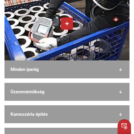
Minden iparág
Üzemmérnökség
Karosszéria építés