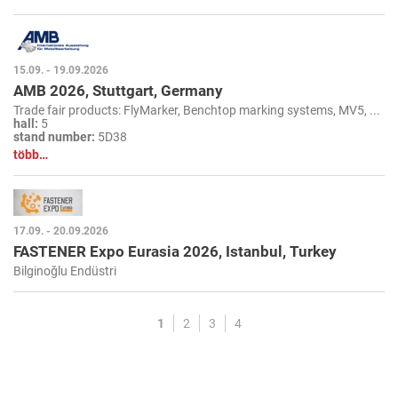
15.09. - 19.09.2026
AMB 2026, Stuttgart, Germany
Trade fair products: FlyMarker, Benchtop marking systems, MV5, ...
hall:
5
stand number:
5D38
több…
17.09. - 20.09.2026
FASTENER Expo Eurasia 2026, Istanbul, Turkey
Bilginoğlu Endüstri
1
2
3
4